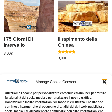
I 75 Giorni Di
Il rapimento della
Intervallo
Chiesa
3,00
€
Valutato
3,00
€
5.00
su 5
Manage Cookie Consent
Utilizziamo i cookie per personalizzare contenuti ed annunci, per fornire
ARIEL ITALIA APS – SEDE OPERATIVA E LOGISTICA –
funzionalità dei social media e per analizzare il nostro traffico.
Condividiamo inoltre informazioni sul modo in cui utilizza il nostro sito
PRATO (PO)
con i nostri partner che si occupano di analisi dei dati web, pubblicità e
social media, i quali potrebbero combinarle con altre informazioni che