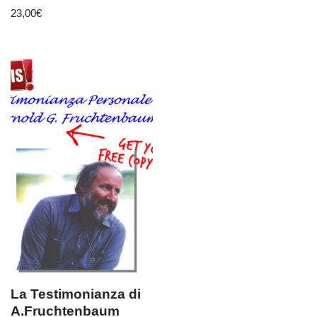
Valutato
23,00
€
5.00
su 5
La Testimonianza di
A.Fruchtenbaum