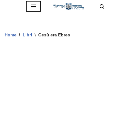
Vai
al
contenuto
Home
\
Libri
\
Gesù era Ebreo