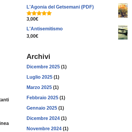
5.00
su 5
L'Agonia del Getsemani (PDF)
3,00
€
Valutato
5.00
su 5
L'Antisemitismo
3,00
€
Archivi
Dicembre 2025
(1)
Luglio 2025
(1)
Marzo 2025
(1)
Febbraio 2025
(1)
anti
Gennaio 2025
(1)
Dicembre 2024
(1)
inea
Novembre 2024
(1)