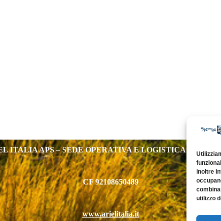
EL ITALIA APS – SEDE OPERATIVA E LOGISTICA – PRATO 
Utilizzia
funzional
inoltre i
occupano 
CF 92108650489
combinar
utilizzo d
www.arielitalia.it