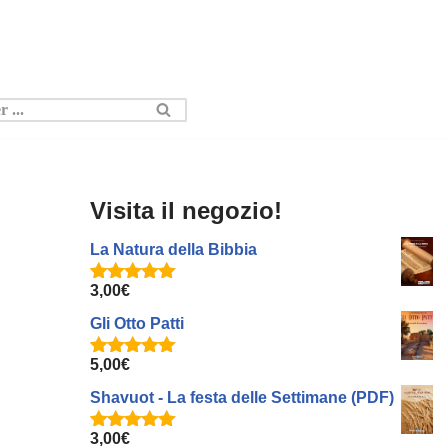
Visita il negozio!
La Natura della Bibbia
3,00
€
Valutato
5.00
su 5
Gli Otto Patti
5,00
€
Valutato
5.00
su 5
Shavuot - La festa delle Settimane (PDF)
3,00
€
Valutato