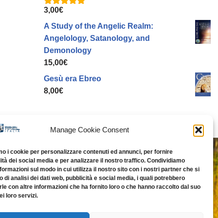
3,00
€
Valutato
5.00
su 5
A Study of the Angelic Realm:
Angelology, Satanology, and
Demonology
15,00
€
Gesù era Ebreo
8,00
€
Manage Cookie Consent
(PO)
mo i cookie per personalizzare contenuti ed annunci, per fornire
ità dei social media e per analizzare il nostro traffico. Condividiamo
nformazioni sul modo in cui utilizza il nostro sito con i nostri partner che si
di analisi dei dati web, pubblicità e social media, i quali potrebbero
le con altre informazioni che ha fornito loro o che hanno raccolto dal suo
ei loro servizi.