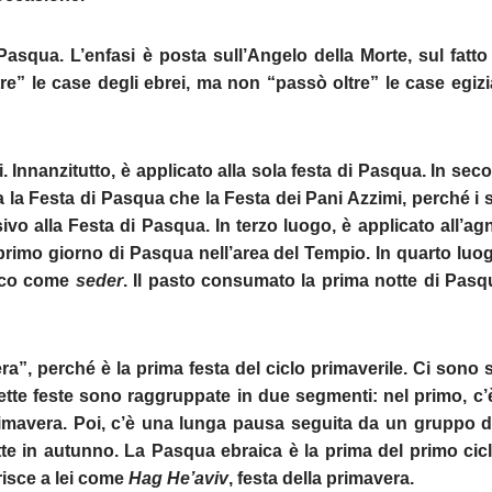
 Pasqua. L’enfasi è posta sull’Angelo della Morte, sul fatto
re” le case degli ebrei, ma non “passò oltre” le case egizi
 Innanzitutto, è applicato alla sola festa di Pasqua. In sec
a la Festa di Pasqua che la Festa dei Pani Azzimi, perché i 
sivo alla Festa di Pasqua. In terzo luogo, è applicato all’ag
il primo giorno di Pasqua nell’area del Tempio. In quarto luo
aico come
seder
. Il pasto consumato la prima notte di Pasq
era”, perché è la prima festa del ciclo primaverile. Ci sono 
sette feste sono raggruppate in due segmenti: nel primo, c’
primavera. Poi, c’è una lunga pausa seguita da un gruppo di
tte in autunno. La Pasqua ebraica è la prima del primo cicl
risce a lei come
Hag He’aviv
, festa della primavera.